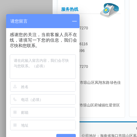
服务热线
请您留言
传真：
0898-65887270
感谢您的关注，当前客服人员不在
联系电话：
线，请填写一下您的信息，我们会
0898-65956116
尽快和您联系。
13700416696
传真：
0898-65887270
公司地址：
海南省海口市琼山区凤翔东路绿色佳
园1-75号
生产厂址：
海南省海口市琼山区府城镇红星管区
公司地址：海南省海口市琼山区凤翔东路